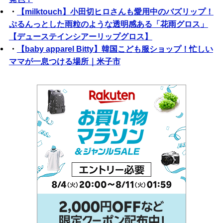
・
【milktouch】小田切ヒロさんも愛用中のバズリップ！
ぷるんっとした雨粒のような透明感ある「花雨グロス」
【デューステインシアーリップグロス】
・
【baby apparel Bitty】韓国こども服ショップ！忙しい
ママが一息つける場所｜米子市