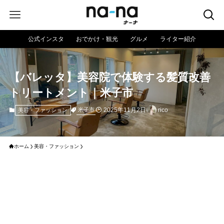
公式インスタ
おでかけ・観光
グルメ
ライター紹介
【バレッタ】美容院で体験する髪質改善
トリートメント｜米子市
2025年11月2日
rico
米子市
美容・ファッション
ホーム
美容・ファッション