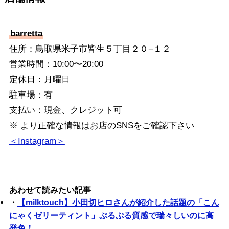
barretta
住所：鳥取県米子市皆生５丁目２０−１２
⁡営業時間：10:00〜20:00
⁡定休日：月曜日
駐車場：有
支払い：現金、クレジット可
※ より正確な情報はお店のSNSをご確認下さい
＜Instagram＞
あわせて読みたい記事
・
【milktouch】小田切ヒロさんが紹介した話題の「こん
にゃくゼリーティント」ぷるぷる質感で瑞々しいのに高
発色！