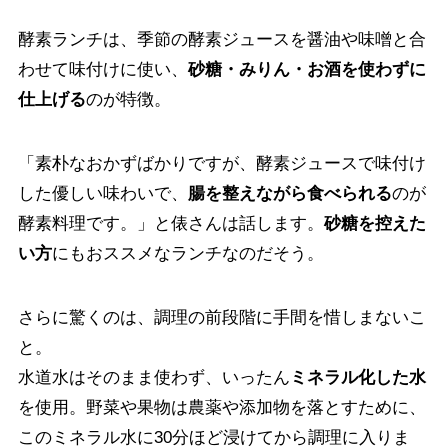
酵素ランチは、季節の酵素ジュースを醤油や味噌と合
わせて味付けに使い、
砂糖・みりん・お酒を使わずに
仕上げる
のが特徴。
「素朴なおかずばかりですが、酵素ジュースで味付け
した優しい味わいで、
腸を整えながら食べられる
のが
酵素料理です。」と俵さんは話します。
砂糖を控えた
い方
にもおススメなランチなのだそう。
さらに驚くのは、調理の前段階に手間を惜しまないこ
と。
水道水はそのまま使わず、いったん
ミネラル化した水
を使用。野菜や果物は農薬や添加物を落とすために、
このミネラル水に30分ほど浸けてから調理に入りま