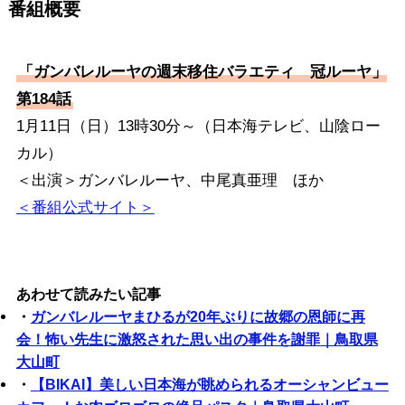
番組概要
「ガンバレルーヤの週末移住バラエティ 冠ルーヤ」
第184話
1月11日（日）13時30分～（日本海テレビ、山陰ロー
カル）
＜出演＞ガンバレルーヤ、中尾真亜理 ほか
＜番組公式サイト＞
あわせて読みたい記事
・
ガンバレルーヤまひるが20年ぶりに故郷の恩師に再
会！怖い先生に激怒された思い出の事件を謝罪｜鳥取県
大山町
・
【BIKAI】美しい日本海が眺められるオーシャンビュー