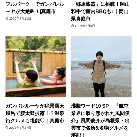
フルパーク」でガンバレル
「郷原漆器」に挑戦！岡山
ーヤが大絶叫！|真庭市
和牛で室内BBQも♪｜岡山
県真庭市
2026年7月11日
2026年7月5日
ガンバレルーヤが絶景露天
沸騰ワード10 SP 『航空
風呂で腹太鼓披露！？温泉
業界に取り憑かれた風間俊
街グルメも堪能♡｜真庭市
介』風間俊介が島根県・出
雲市で名所&名物グルメを
2026年6月27日
堪能！