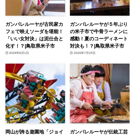
ガンバレルーヤが古民家カ
ガンバレルーヤが５年ぶり
フェで映えソーダを堪能！
の米子市で牛骨ラーメンに
「いい女対決」は泥仕合と
感動！夏のコーディネート
化す！？|鳥取県米子市
対決も！？|鳥取県米子市
2026年8月1日
2026年7月25日
岡山が誇る遊園地「ジョイ
ガンバレルーヤが伝統工芸