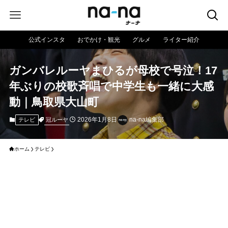
公式インスタ
おでかけ・観光
グルメ
ライター紹介
ガンバレルーヤまひるが母校で号泣！17
年ぶりの校歌斉唱で中学生も一緒に大感
動｜鳥取県大山町
2026年1月8日
na-na編集部
冠ルーヤ
テレビ
ホーム
テレビ