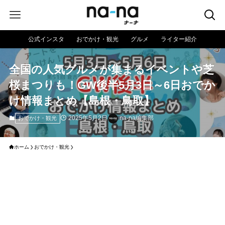
公式インスタ
おでかけ・観光
グルメ
ライター紹介
全国の人気グルメが集まるイベントや芝
桜まつりも！GW後半5月3日～6日おでか
け情報まとめ【島根・鳥取】
2025年5月2日
na-na編集部
おでかけ・観光
ホーム
おでかけ・観光