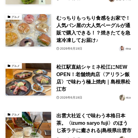
むっちりもっちり食感をお家で！
グルメ
人気パン屋の大人気ベーグルが通
販で購入できる！？焼きたてを急
速冷凍してお届け♪
2026年6月19日
rina
松江駅直結シャミネ松江にNEW
グルメ
OPEN！老舗焼肉店〈アリラン飯
店〉で味わう極上焼肉｜島根県松
江市
2026年6月19日
rico
出雲大社近くで味わう本格日本
グルメ
茶。〈izumo saryo fuji〉のほう
じ茶ラテに癒される|島根県出雲市