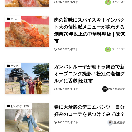
2026年5月26日
スパイス!!
肉の旨味にスパイスを！インパク
グルメ
ト大の個性派メニューが味わえる
創業70年以上の中華料理店｜安来
市
2026年5月22日
スパイス!!
ガンバレルーヤが朝ドラ舞台で新
テレビ
オープニング撮影！松江の老舗グ
ルメに舌鼓|松江市
2026年5月16日
na-na編集部
春に大活躍のデニムパンツ！自分
おでかけ・観光
好みのコーデを見つけてみては？
2026年5月13日
夏凪志歩