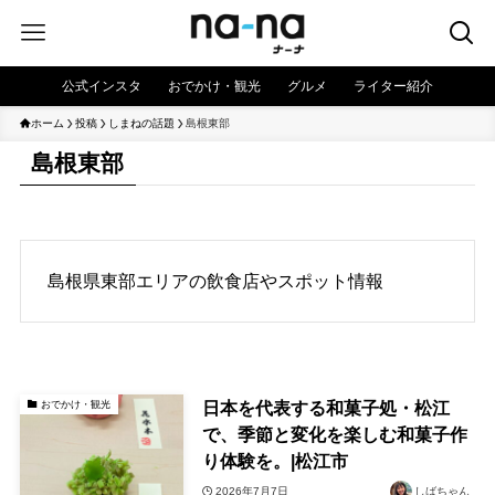
公式インスタ
おでかけ・観光
グルメ
ライター紹介
ホーム
投稿
しまねの話題
島根東部
島根東部
島根県東部エリアの飲食店やスポット情報
日本を代表する和菓子処・松江
おでかけ・観光
で、季節と変化を楽しむ和菓子作
り体験を。|松江市
2026年7月7日
しばちゃん