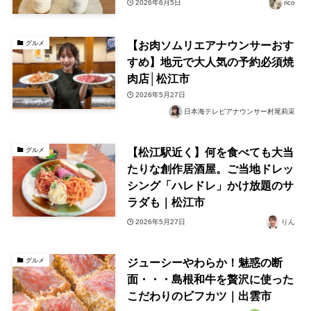
2026年6月5日
rico
【お肉ソムリエアナウンサーおす
グルメ
すめ】地元で大人気の予約必須焼
肉店│松江市
2026年5月27日
日本海テレビアナウンサー村尾莉采
【松江駅近く】何を食べても大当
グルメ
たりな創作居酒屋。ご当地ドレッ
シング「ハレドレ」かけ放題のサ
ラダも｜松江市
2026年5月27日
りん
ジューシーやわらか！魅惑の断
グルメ
面・・・島根和牛を贅沢に使った
こだわりのビフカツ｜出雲市