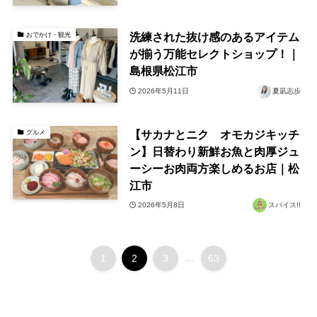
洗練された抜け感のあるアイテム
おでかけ・観光
が揃う万能セレクトショップ！｜
島根県松江市
2026年5月11日
夏凪志歩
【サカナとニク オモカジキッチ
グルメ
ン】日替わり新鮮お魚と肉厚ジュ
ーシーお肉両方楽しめるお店｜松
江市
2026年5月8日
スパイス!!
1
2
3
...
63