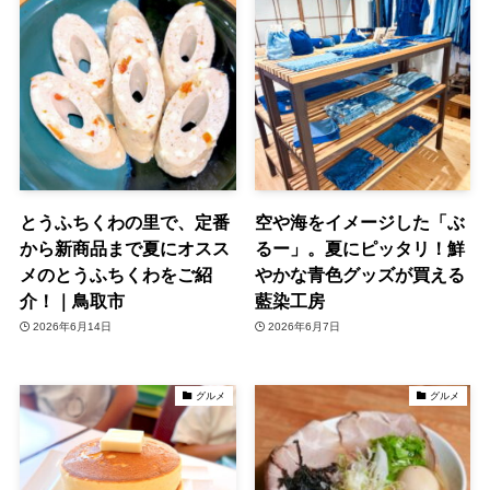
とうふちくわの里で、定番
空や海をイメージした「ぶ
から新商品まで夏にオスス
るー」。夏にピッタリ！鮮
メのとうふちくわをご紹
やかな青色グッズが買える
介！｜鳥取市
藍染工房
2026年6月14日
2026年6月7日
グルメ
グルメ