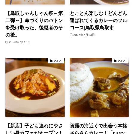
【鳥取しゃんしゃん祭～第
とことん楽しむ！どんどん
二弾～】傘づくりのバトン
運ばれてくるカレーのフル
を受け取った、後継者のそ
コース|鳥取県鳥取市
の後。
2026年7月13日
2026年7月15日
グルメ
グルメ
【新店】子ども連れにやさ
賀露の海近くで出会う本格
しい昼カフェがオープン！
さらさらカレー！「curry