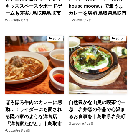
キッズスペースやボードゲ
house moona」で激うま
ームも充実♪ 鳥取県鳥取市
カレーを堪能 鳥取県鳥取市
2026年7月6日
2026年7月2日
グルメ
グルメ
ほろほろ牛肉のカレーに感
自然豊かな山奥の喫茶で一
動…！ライダーにも愛され
息 岩井窯の作品で心温ま
る隠れ家のような洋食店
るお食事を｜鳥取県岩美町
「洋食家たびと」｜鳥取市
2026年6月17日
2026年6月24日