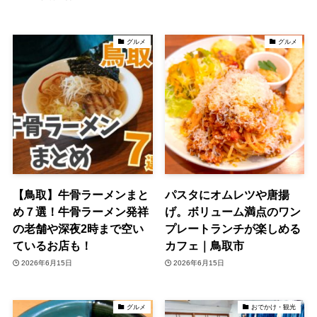
グルメ
グルメ
【鳥取】牛骨ラーメンまと
パスタにオムレツや唐揚
め７選！牛骨ラーメン発祥
げ。ボリューム満点のワン
の老舗や深夜2時まで空い
プレートランチが楽しめる
ているお店も！
カフェ｜鳥取市
2026年6月15日
2026年6月15日
グルメ
おでかけ・観光