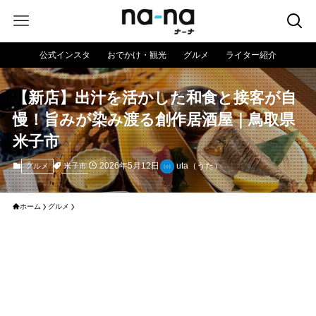
公式インスタ
おでかけ・観光
グルメ
ライター紹介
【新店】出汁を活かした和食と接客が自
慢！旨みが染み渡る創作居酒屋｜鳥取県
米子市
2026年5月12日
uta（うた）
米子市
グルメ
ホーム
グルメ