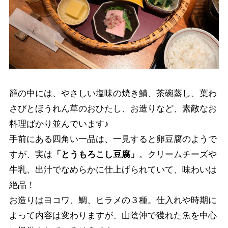
籠の中には、やさしい塩味の焼き鯖、茶碗蒸し、葉わ
さびとほうれん草のおひたし、お造りなど、素敵なお
料理ばかり並んでいます♪
手前にある四角い一品は、一見すると卵豆腐のようで
すが、実は
「とうもろこし豆腐」
。クリームチーズや
牛乳、出汁でなめらかに仕上げられていて、味わいは
絶品！
お造りはヨコワ、鯛、ヒラメの３種。仕入れや時期に
よって内容は変わりますが、山陰沖で獲れた魚を中心