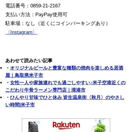
電話番号：0859-21-2167
支払い方法：PayPay使用可
駐車場：なし（近くにコインパーキングあり）
〈Instagram〉
あわせて読みたい記事
・
オリジナルビールと豊富な種類の焼肉を楽しめる居酒
屋｜鳥取県米子市
・
女性一人や家族連れでも過ごしやすい♪米子空港近くの
こだわり牛骨ラーメン専門店｜境港市
・
ひんやり甘味でひと休み 皆生温泉街〈秋月〉のやさし
い時間|米子市