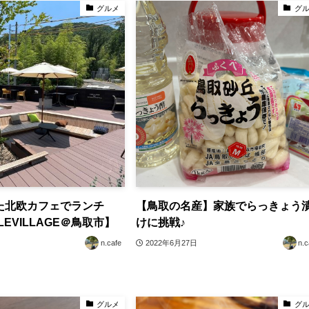
グルメ
グ
た北欧カフェでランチ
【鳥取の名産】家族でらっきょう
LEVILLAGE＠鳥取市】
けに挑戦♪
n.cafe
2022年6月27日
n.c
グルメ
グ