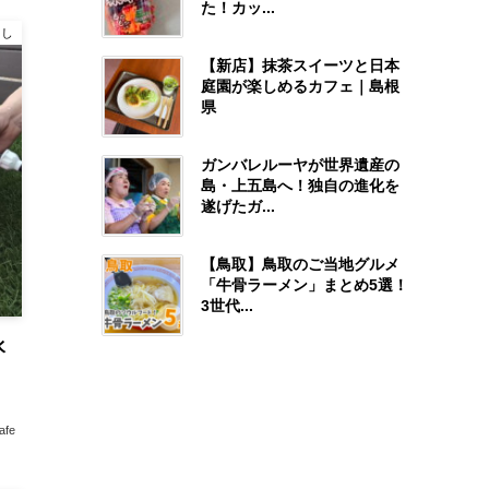
た！カッ...
らし
【新店】抹茶スイーツと日本
庭園が楽しめるカフェ｜島根
県
ガンバレルーヤが世界遺産の
島・上五島へ！独自の進化を
遂げたガ...
【鳥取】鳥取のご当地グルメ
「牛骨ラーメン」まとめ5選！
3世代...
水
afe