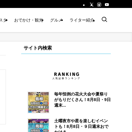
スタ
おでかけ・観光
グルメ
ライター紹介
サイト内検索
毎年恒例の花火大会や夏祭り
がもりだくさん！8月8日・9日
週末...
土曜夜市や星を楽しむイベン
トも！8月8日・９日週末おで