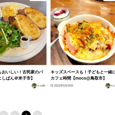
もおいしい！古民家のパ
キッズスペースも！子どもと一緒
よしぱん＠米子市】
カフェ時間【moco@鳥取市】
n.cafe
2022年5月29日
n.c