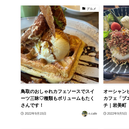
グルメ
鳥取のおしゃれカフェソースでスイ
オーシャン
ーツ三昧♡種類もボリュームもたく
カフェ「ブ
さんです！
チ｜岩美町
2022年9月15日
n.cafe
2022年9月5日