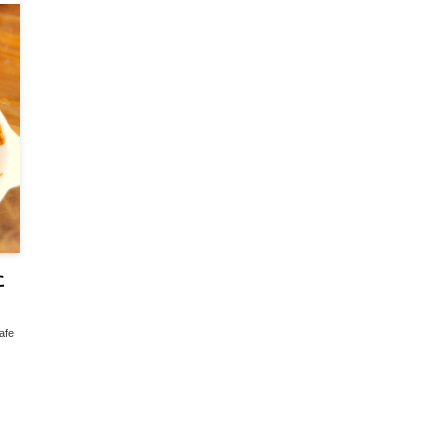
に
afe