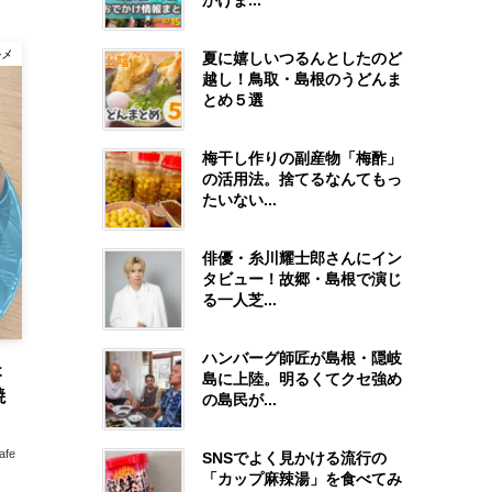
かけま...
ルメ
夏に嬉しいつるんとしたのど
越し！鳥取・島根のうどんま
とめ５選
梅干し作りの副産物「梅酢」
の活用法。捨てるなんてもっ
たいない...
俳優・糸川耀士郎さんにイン
タビュー！故郷・島根で演じ
る一人芝...
ハンバーグ師匠が島根・隠岐
ょ
島に上陸。明るくてクセ強め
焼
の島民が...
afe
SNSでよく見かける流行の
「カップ麻辣湯」を食べてみ