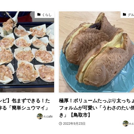
くらし
グ
シピ】包まずできる！た
極厚！ボリュームたっぷり太っち
作る「簡単シュウマイ」
フォルムが可愛い「うわさのたい
き」【鳥取市】
n.cafe
2022年9月23日
n.c