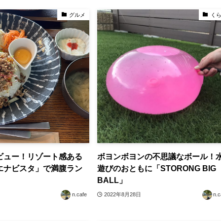
グルメ
く
ビュー！リゾート感ある
ボヨンボヨンの不思議なボール！
エナビスタ」で満腹ラン
遊びのおともに「STORONG BIG
BALL」
n.cafe
2022年8月28日
n.c