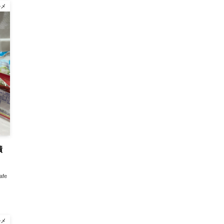
ルメ
漬
afe
ルメ