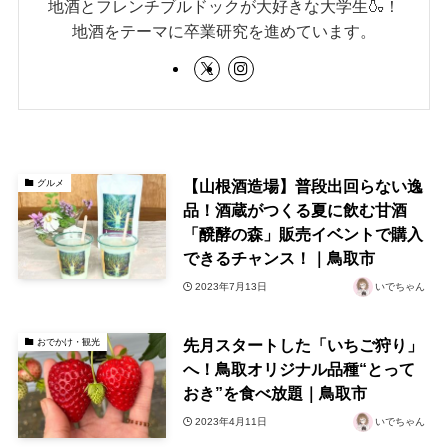
地酒とフレンチブルドックが大好きな大学生🍶！
地酒をテーマに卒業研究を進めています。
【山根酒造場】普段出回らない逸
グルメ
品！酒蔵がつくる夏に飲む甘酒
「醗酵の森」販売イベントで購入
できるチャンス！｜鳥取市
2023年7月13日
いでちゃん
先月スタートした「いちご狩り」
おでかけ・観光
へ！⿃取オリジナル品種“とって
おき”を⾷べ放題｜鳥取市
2023年4月11日
いでちゃん