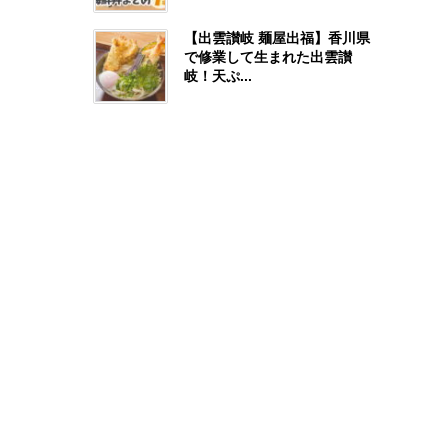
【出雲讃岐 麺屋出福】香川県
で修業して生まれた出雲讃
岐！天ぷ...