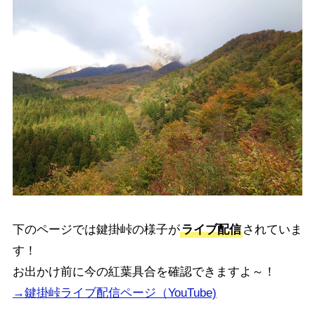
下のページでは鍵掛峠の様子が
ライブ配信
されていま
す！
お出かけ前に今の紅葉具合を確認できますよ～！
→鍵掛峠ライブ配信ページ（YouTube)