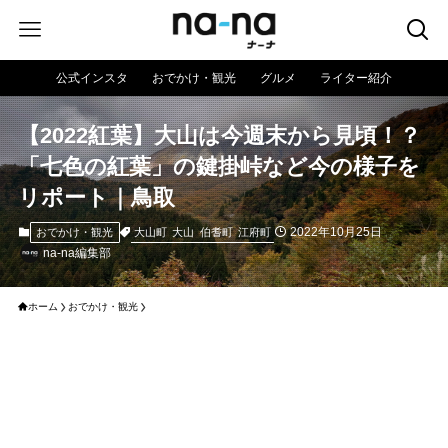
公式インスタ
おでかけ・観光
グルメ
ライター紹介
【2022紅葉】大山は今週末から見頃！？
「七色の紅葉」の鍵掛峠など今の様子を
リポート｜鳥取
2022年10月25日
大山町
大山
伯耆町
江府町
おでかけ・観光
na-na編集部
ホーム
おでかけ・観光