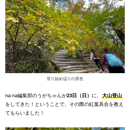
登り始め辺りの景色
na-na編集部のうがちゃんが
23日（日）
に、
大山登山
をしてきた！ということで、その際の紅葉具合を教え
てもらいました！