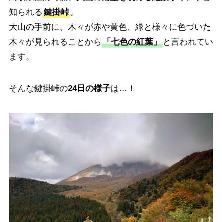
知られる
鍵掛峠
。
大山の手前に、木々が赤や黄色、緑と様々に色づいた
木々が見られることから
「七色の紅葉」
と言われてい
ます。
そんな鍵掛峠の
24日の様子
は…！