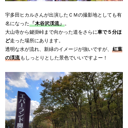
宇多田ヒカルさんが出演したＣＭの撮影地としても有
名になった
「木谷沢渓流」
。
大山寺から鍵掛峠まで向かった道をさらに
車で５分ほ
ど
走った場所にあります。
透明な水が流れ、新緑のイメージが強いですが、
紅葉
の渓流
もしっとりとした景色でいいですよー！