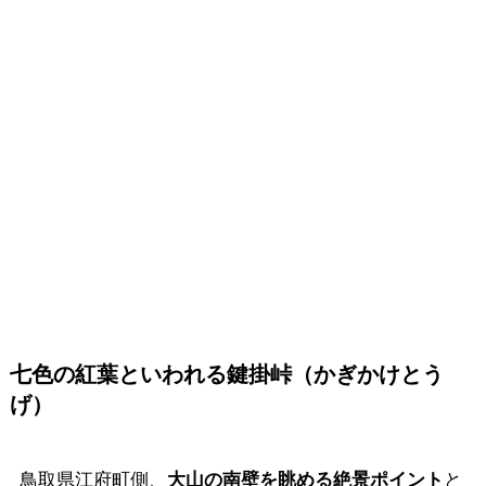
七色の紅葉といわれる鍵掛峠（かぎかけとう
げ）
鳥取県江府町側、
大山の南壁を眺める絶景ポイント
と